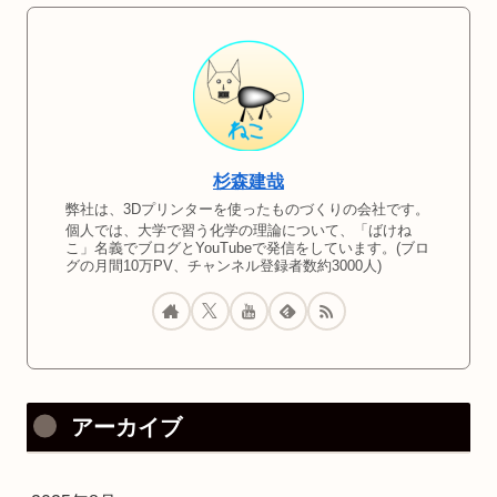
杉森建哉
弊社は、3Dプリンターを使ったものづくりの会社です。
個人では、大学で習う化学の理論について、「ばけね
こ」名義でブログとYouTubeで発信をしています。(ブロ
グの月間10万PV、チャンネル登録者数約3000人)
アーカイブ